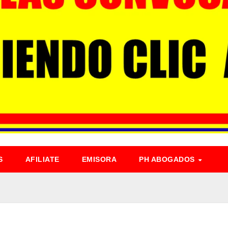
S
AFILIATE
EMISORA
PH ABOGADOS