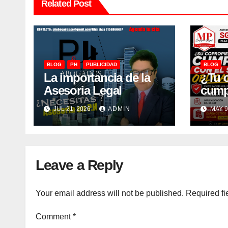
Related Post
BLOG
PH
PUBLICIDAD
BLOG
La importancia de la
¿Tu 
Asesoria Legal
cump
JUL 21, 2026
ADMIN
MAY 9
Leave a Reply
Your email address will not be published.
Required fi
Comment
*