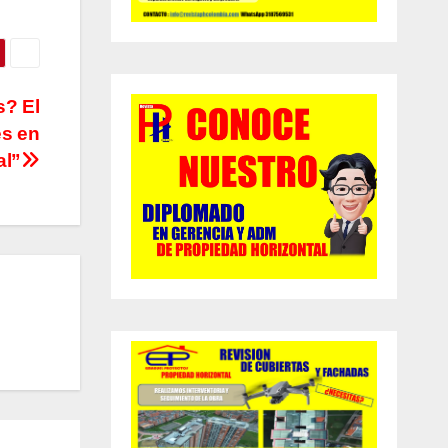
s? El
es en
al”