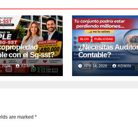
BLOG
PUBLICIDAD
copropiedad
¿Necesitas Auditor
le con el Sg-sst?
Contable?
, 2026
ADMIN
APR 14, 2026
ADMIN
elds are marked
*